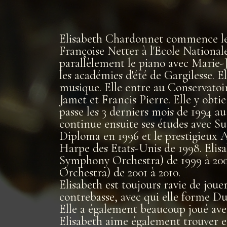
Elisabeth Chardonnet commence le pi
Françoise Netter à l'Ecole National
parallèlement le piano avec Marie-J
les académies d'été de Gargilesse.
musique. Elle entre au Conservatoi
Jamet et Francis Pierre. Elle y obt
passe les 3 derniers mois de 1994 a
continue ensuite ses études avec S
Diploma en 1996 et le prestigieux A
Harpe des Etats-Unis de 1998. Eli
Symphony Orchestra) de 1999 à 20
Orchestra) de 2001 à 2010.
Elisabeth est toujours ravie de jo
contrebasse, avec qui elle forme Du
Elle a également beaucoup joué ave
Elisabeth aime également trouver et