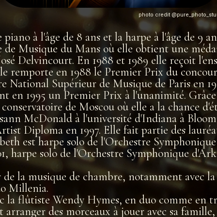
photo credit @pure_photo_stu
ano à l'âge de 8 ans et la harpe à l'âge de 9 ans
e de Musique du Mans où elle obtient une médail
osé Delvincourt. En 1988 et 1989 elle reçoit l'
 Elle remporte en 1988 le Premier Prix du conco
re National Supérieur de Musique de Paris en 199
ient en 1995 un Premier Prix à l'unanimité. Grâ
u conservatoire de Moscou où elle a la chance d'é
usann McDonald à l'université d'Indiana à Bloom
rtist Diploma en 1997. Elle fait partie des laur
sabeth est harpe solo de l'Orchestre Symphoniq
01, harpe solo de l'Orchestre Symphonique d'A
uer de la musique de chambre, notamment avec la
o Millenia.
c la flûtiste Wendy Hymes, en duo comme en tri
 arranger des morceaux à jouer avec sa famille,