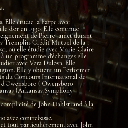
dio_
. Elle étudie la harpe avec
le d'or en 1990. Elle continue
enseignement de Pierre Jamet durant
urs Tremplin-Crédit Mutuel de la
1, où elle étudie avec Marie-Claire
ce à un programme d'échanges elle
tudier avec Vera Dulova. Elle
igton. Elle y obtient un Performer
éats du Concours International de
ue d'Owensboro ( Owensboro
rkansas (Arkansas Symphony
 complicité de John Dahlstrand à la
o avec contrebasse.
 et tout particulièrement avec John